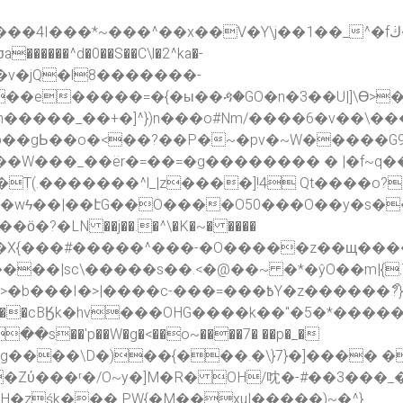
�u��e�J`����([=��O8���s��q^��Q��U��t���0�c����~��t�gIZiU�-I;��k���x�?
���^d�0��S��C\l�2^ka�-
�v�jQ�l8�������-
�e�����=�{�ы��ዳͣ�GO�n�3��U|]\Ɵ>�
��_��+�]^})n���o#Nm/����6�v��\����8
?��P�~�pv�~W�����G9�׭ݟ�6��?/��v.����_��[^�t���}
���W���_��ër�=��=�g�������� � |�f~q�
�LN ��j��.�^\�K�~� ����
��|sc\�����s��.<�@��~ �*�ŷO��m|{.T
������ޯ?}Z��������7'�O�޼�X��> ��_?�_?��_o�/
C�-���cBӃk�hv���OHG����k��"�5�*������.�\\
�Zύ���ʳ�/O~y�]M�R� OH/㕪�-#��3���
�zśk��� PW{�M��xu|�����)~�^}