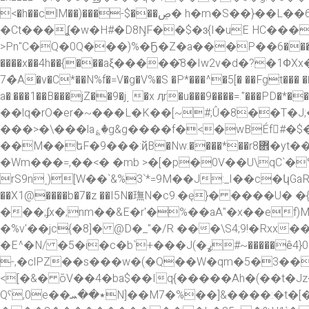
<�h��clM��)���-$���ڝ� h�m�S��}��L��6yC N�%z��R�P�����BD[Ұ^Y4�l���<�Vyp�:�Ew�ͪI�9��,�pj���*t�Ne�[}텾?
�Ct���ʆ�w�H#�D8ŊF��$�ɜ{I�uE HC��
>Pn"C�Q�0Q���)%�Ҕ�Z�a���P��؝���6����˝*��ę���L�%���/` R@�τ�`�WL4�m�ʇJ4��������4-
����x��4h��{���aξ�����̄8�Iw2v�d�?�
7�̀A�v�C*��N%f�=V�g�V%�S �P*���^�5[� ��Fgt���
a�:���1��B���jZ��9�j͵ �x ӆr�u���9����=."���PD�*���b����R��5� +� �,��ݜ
��lq�rO�er�~���L�K��[~#;Û�8��T�J;
���>�\���la؏�g&g����f�<�wBÉf􉲞#�$�
��M��եF�9���:ҋB�Nw:����*��r8܎�yt�����p,�aO��D�NM�-��f2�y���$.p�� a�����:�H�*�xL�Nm�u�R�7�
�Wm���=,��<� �mb >�[�p�0V��U\qC`�
rS9n˰)[W��`&%3`*=9M��J:_I��c�կGaR��`�������
��X1@����b�7�z ��I5N�璑N�c9.�ę}� ����U
���;ʄx�;nm��&E�rʹ�%��aA"�x��ef
�%v'��jc{�8]� @D�_"�/R ���\S4;9!�Rx
�E^�N/ �5�i�c�b
-,�clPZ��s���w�(�Q��W�qm�5�3���
<[�&� ōV��4�ba$��Iq{�����Ah�(��t�J
Qˁ,0e��٭��ܚN]��M7�%��]&����:�t�[�F�e��8���b�-��a��� # ��B�ȕ�������M��6 �]�ik|