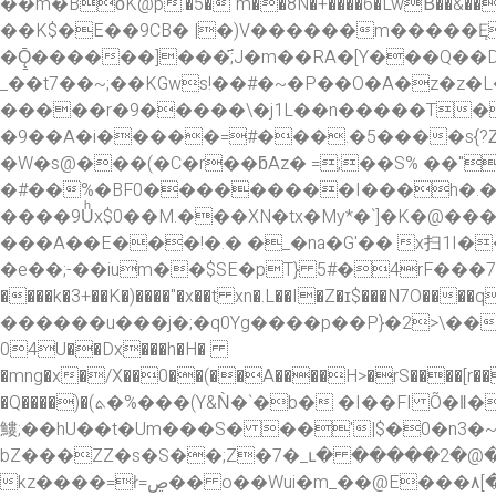
��m�BоK@p.�5�˙m��8N�+����6�LwƁ��&������� k����t�6�
��K$�E��9CB� |�)V������m�����Ę
�Ǭ̱������]���҃;J�m��RA�[Y���Q��D��J
_��t7��~;��KGws!��#�~�P��O�A�z�z�L�)�[�b�U�9'H�׺��
�����r�9�����\�j1L��n�����T�U
�9��A�i�����=#���.�5����s{?Ζ�>�;D
�W�s@���(�C�r��ƃAz� =;��S% ��"
�#��%�BF0���������I���h�.��.��
����9Uͪx$0��M.���XN�tx�My*�`]�K�@��
���A��E���!�.� �_�na�G'�� x扫1I��b;s�K{�|fY��q
�e��;-��ium��$SE�pT} 5#�4rF���
����k�3+��K�)����"�x��t xn�.L��I�Z�ɪ$���N7O����q��؁s�! �(��l*�@U\��Kp�Z��V1`�G`�*=����z�~��tb�b�!�Qd��4�f���
������u���j�;�q0Yg����p��P}�2>\��:��
04U��Dx���h�H�
�mng�x�/X��0��(��A����H>�rS����[r��
�Q����)�(ܬ�%���(Y&Ǹ�`�b� �I��FI Õ�ǁ�A�pЇF���(�b���~c�mpZ������������Q{ �! �u�ɜ�Q
䱾;��hU��t�Um���S� ��'|$�0�n3�~
bZ���ZZ�s�S��;Z�7�_ւ� �����2�@����?6j��pw�=�J�_��2ۑ�
kz����=ł=ڝ�� o��Wui�m_��@E���٨[���X0�B�c��@[�]6m����O�%`U8� 4L��=��J`�F�橁���{��A��c���v�-