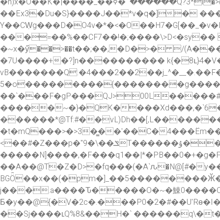
�n)x�O��K�|����_��ߦ�՟������Q?3*l�>@�w̧���'����K�^��뿯���o I�D��c��k) p�`������)B!�]��X �"poF��xp}
��Ex3�Du�S}����J��*v�q�]� ��
Y��CẈg���D�O4v�*�<�O��H7�G[��_�v�L����O�o��
���=��%��CF7��!�;����\>D<�sy�� 
�~x�ӳ��>��t��;��,�D�>� /(A���vqY�墰�
�7U����+�?]n���������� k{�8ւ}4�V
vB�������Q:�4���2��2��j_^�__�.�
5�o���������{��������g����
��`���F�gP���QJ>00L�����#�
�����~�}�QK����Xd���,�`6�]_��u�1
������*@Tf:#��vL)Dh��[,L������
�t�mQ���>�>3�͇��'��C�4���Ëm��
<��#�Z���p�"9�\��ݏT������ۇ���/W�Ez���ɦ!��xa���^w�"�鍄 �:{���^��/
�����N]����,�F���q1��|*�PB��0�+�g�F"
��A��@T�Z�D>�fq���(�A`ԉ�N@[#�y����{�jA�_����g��ߴ=
BGȪ��x��(�pm�]_��5��������Ӂ��J�� hκiHc���5
j���.a����Ԏ�����O�~�鯟0����C�
Б�y��@{�V�2c�.���P0�2�#��U'Rɵ�I��q�AN�I�4��� E� �o޼a~
��Sj����ʟQ%8&��H�` ������q\�