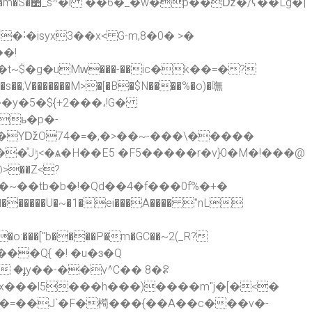
��Lg�|
˸�isyx3��x< G-m,8�0� >�
$�g�uMԝ���-��ic�k��=�?
;V�������M>�[�B�$N����%�o)�嘸
�
�y�5�${+2���،!G�
ь�p�-
r�YǅO74�=�,�>��~-���\�����
�!���@
>��Z<?
������U�~�1�ei���A���� "nL
�o:���["b����P�m�GC��~2(_R?
 �ɟy��-��v^C�� 8�ꄳ