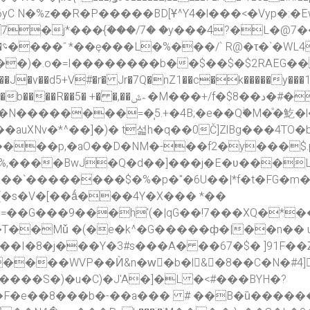
�7�j*���{ؔ���/7� �y���4?�L�@
1ФXx��)�.o�=I��������b��$��$�$2RAEG��
 ���J�v��d5+V#�r� Jr�7Q�nZ1��c�k�����y���1
؞�M���+/f�$8��د�#��~ O8����,/
�N��������=�̜5.+�4B;�e��Qۖ�M�ͤ�䰴�l
�auXNv�*^��]�)� t섧h�q��0Č]ZlBg���4TO�
%,����BwJ�Q�d��]���j�E�ʋ���Lrq
�$�%�p�"�6U��|*f�t�FG�m���h|7.ڪ-� *���[�8�RS��G�hj
� �{�s�V�[��ǻ���4Y�X��� *��
)M=��G���9���h'(�|qG��!7���XQ�*�
x��T��Mǔ �(�e�k^�G�����ф�|��n�� 
`+���J(�ߩ#~�����ȇ4}0��I�8�j���Y�3#s���A� ��67�$� ]91F�
�
���WVP��Ѝ&n�wٌ�b�l&�8��C�N�#4])
z����S�)�u�C)�J'A�]�L �<#���BYH�?