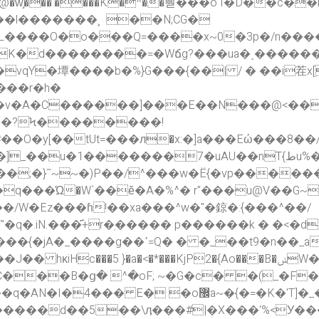
��l�������¸ ��N;CG�
�Q=����x~0�3p�/n����vSD�؞�~��ŗ�x�/�_���i�!��
K�d��������=�Wճg?���ua�˰������
���b�%}G���{��| / � ��i茬x[�����5��+C���i
���r�h�
�F�v�A�C������]���E��N���@<��
�?Ϟ��������!
�O�y[��tUt=���л�x:�]a���Eώ���8
�������7�uAU��nT{طu%��U�o�� ��y=��!
��;�}˜~~�)P��/^���w�Ë{�vp�����
q���Ώ�W`��ĕ�A�%^� r"���u@V��G~
�q�.iN.���҃+r�ֽ����� p������k � �
Q� � ׁ�_��t9�n��_a�Ǯ?
 }�a�<�*���KjP2�{Ao���B�ݭW��u#�z���6�
��B�ց� ^�oF; ~�G�c� �(_�F�
�{�=�K�'T]�_�{�5���'� ,<@hɷ���tf#x�|
t�����d��5��\ӆ���#|�X���'%<У�