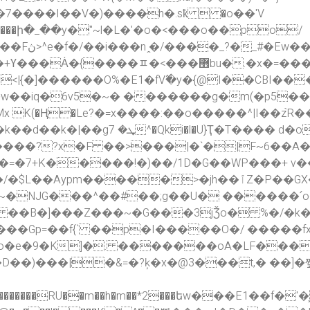
R�s����7?
�x�=���I�g��}c���gMo���/O�\>3}>��<�E
<|{�]������O%�E1�fV߬�y�{@I��CBI�
��w��iq�6v5�~� �������g�m(�p5�
(�Ң�Le?�=x����:��o�����^|I��z֙
���??x�F ��>���|�`�|F~6��A��
�7+K�����!�)��/1D�G��WP���+ v��
��ٱZ�P��GX�Lr"X�p�U �/t��|U0u؊[���Hµ�]澿
~�NJG���^��#��;g��U� ������՛o�
 ��B�]���Z���~�G���3jǮo� %�/�k�
����Gp=��f{` ��p�I�����O�/ �����
D��)���|�&=�?ķ�x�@3���t,� ��]
���������RU��m��h�m��*2���եw���E1��f�