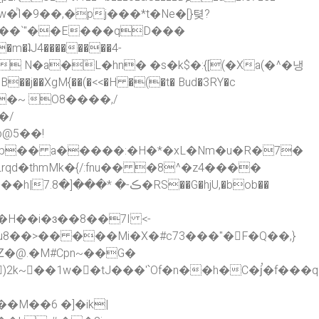
7���`"��E���qD���
 N�a�߳L�hn� �s�k$�:{[(�Xa(�^�냉
B��j��XgM{��(�<<�H �(�t� Bud�3RY�c
�/
b@5��!
d�thmMk�{/:fnu�� �8^�z4����
U,�bob��
�H��i�ɜ��8��7I <-
u8��>�� ���Mi�X�#c73���"�𶻯F�Q��,}
Ζ�@.�M#Cpn~��G�
2k~��1w��tJ���'՝Of�n��h�C�j̕�f��