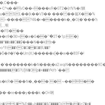
�u�5L��{k��V3�� ��� ��뫀Χ��%
~��i��?4&�>�����k�_�O{�'���'h
^Fr��Y O�O��G�BU��?
o�1�'�������k�N���j�a2.wqiN�������
��,�S?U]W�Op�+���YϞYt-`��
U� %Fr��~b���0�&C����Dܐ�u�Ic7�e�