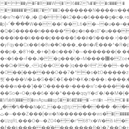
���y�F�8��W{�1I6��2%�'��d��� �
������'�$��|7�Y"���������N����w�����4I���*~���^��x��V�Y\j��1��_^�fڬ����'O
6�w?n�YV�_i� @�l�k2��u�6����g�c�,+ϖa���
�p]=՜�:���W����I'��L6��~�u��=�̠
�Q�G�����n�����*i�p�n��s0"�u����
���l���k����ӷ�����5��ӣ�9����.>}��h���
�yFqy��Cx��6�8v�ܰ�O���_��n�Ǽ���^�R�p��gЬ��o�<��
��p�_�8`H�_�+ �]\�o���7�~�������{�.
�<�6��=ߓ��J� �g���{�=M����߼�Zoe�T(.�������^l_|z����]!4 Qt����o?zty��ͧOW���m`r�=q���
��Ci�9�_<iq[��O��ۥ}q���H";��~���wϟ��|��էG��O����O50���O��y�s��!�� ��G��,�k��l�M?�7�پ�]}X���;�-
�O��[������O��7�^�s�էO�����z��ӧ�?
틧'����Vi�ڟ�S��E�E��Ϸ�K�z���ۮ����;�X{���#�����^���-�O�����z��щ������{U�x�����G?
���w���']��'O�����>����w''o�������
��So�=O�̗x��6�`�!�^����qqyY�d`�/��M�{�>�b���I�>|����c-���=���߿Y�z
�|Vfǽ8{���8]�evApɯ��sp$��6�Ɇ���`~mt�n ~s;
��%��ړ�N�}C_��z@tj٪ ����� -����s��'p��W�g�<��o~����7� ��p�_�
ٿ�~���Z���[�w�N��������ws�֞�{����g����\D�)��{���.�\}7}�]���� �d�k�<����[��+��woo|K a_���/
�UzqRL���O�~�ZO4��r^68?x�W�6·k�
�ξ��k������̋����;����R�)�Z��O�+H