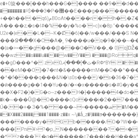
e�+0旋���[���h���G�]���� ��9��d���
�������:�ܽ>$���3�P�޽��E���g��������ƠA����k��2� Q`Ԧ��搣�^�������댇
+��h��!:�q6)مB0oAt����n�lh�;�Z�b�]��C ؀K�����p�ӯ�����~�͐F)�ͫ����V7��-�J럊
A��.��z;�s�I#�%��y�%o�`=c}x�8p.
�����
U2e�|e��L�~K�Ȼ�6|��/w���/���S N
���Ջ���X�C�A�¸9����u�q�9�)��~��
�|a�>=��g���@���O�V��_� 0}q]Ǆ
��wz��s���lu����w��Y��i ����@Roq�>2�07��!��q�nz �P����#� 
��gD���^� zx0ٿ�]���}ޛ�RΦ˟BY ���5o�"�TA�Y,mz�뤴�ls?���z��V��q�����P��7��(���"_}��h-A)|���r�8��nn
��eM��O}�7�nt�&�����mM��O��^���
�^�f����q���&N�\s0s���/�s�36�7� �'�͉�
�ӣ����g��1��Yu��/�<�x�����s�#G�y��ß
��X�F2�)�G�o~z���H�}�����4�do� ��
�k�~���Ũ@�O����cQo���i�2��7��
Ű�;�+�.3�%� ���~=�����ܣ�M��O�~S�զL�n���|>��Ӿ�9aP�n<���w'�G?��ۣǏ��� ��������_�_�ϟ_�}���d~n���|9?
��X���2����j���1����-z��x ~\j�ǻ_z�!|���ϧ�������}����~�
�������y�RGb�����/O�?W���
���[Pni¥>?�p_N��������?�<�
�*z���`.�q������c7���I��H���a^�