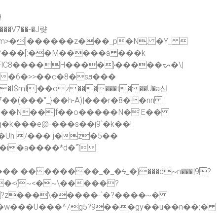
>�]������z���_p�N, �Y_ 
 �?���[:��M�����ā ���k
lC8����H����}�����ᯛ�\|
��6�>>��c�8�sϧ���
����N��]f��o�����N�'E��
���e@-￺���s��j9`�k��!
�Uh /��� j�z�5��
i�a����*d�"҇|
?z���\�����-`�?����~�
��w���U���^7g5?9���gy��u��n��;�