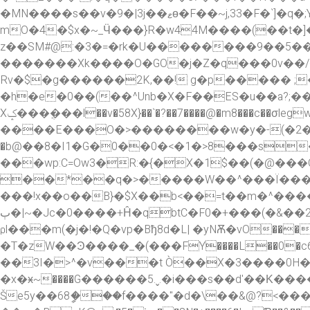
�MN����s��v�9�|3j��ޱө�F��~j,33�F�`]�q�;Y�{3�oN�Qea��NƝ���~>sM�ol�3ӧ��m�\�?
mO�4�$x�~_Ӵ���}R�w44M����(��t�]�g�e��^���v
z��SM#@:�3�=�rk�U��������9��5�
�������Xk����O�GO�j�Z�q���0v��/���
Rv�$�g������2K,��! g�p����� ;�
�h�e�0��(��^Unb�X�F��ES�u��a?;�����z�o���)��dk�����i
Xݤ���ֲ���l��v�58X}��`�?��7����@�m8���c��σlegw:]1x�?0p���E<�Ֆ�> ���d�r���Z�W~�At
����E���O�>��������w�y�-(�2�v,'�<܎�I�?�j}� *�e��J�m ����
�b@��8�I1�G�0��0�<�1�>8���s�pi��:��K"?���^2[�~��
���wp:C=Ow3�R:�{�X�1$��(�@���C
��*��q�>�����W��^���Ï���pJ��
���!x��o��B}
�$X��b<��=t��m�^����_}�'�t߼{�۽�n x��l�s�t�;�p��
ٻ�|~�Jc�0����+Ĥ�qbtC�F0�+���(�&��2ۅ�2�[ޝ�W�h��j�[y�����,�vW8��O�V�����u8�{}���L\��%X|��`�b5�
⍴l���m(�j�!�Q�vp�Bђ8d�L| �yNѪ�vO���W
�T�zW��Ͽ����_�(���FY����L��0�c
��3I�>^�v���t Ò��X�3����0H�y�^
�x�ӿ~����G������5.ˬ.�i���s��d'��Κ
Še5y��68ީ���f����"�d�\��&@?<��