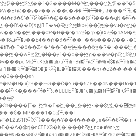
��*o�-C^ҷ�.�vC��=���xR�GT2�{n%%�/㚍
�l�n8�$`���@��5���{3����qN|�
��Z��~��aw��p�w�Qԏ cf_�H�F?C'�sΌ� ��B\��D)X뱑 �a�9:2׺p+]��)��v
u�o�
�N�����#R�H��'�1a�qx�)C5�dAM�؁뙦
FS���
d!Mgi.K5;���q�/ah�+B��@�W�=]$��/+��@o
מ��+�z2�� ��'�$�#�Y��Um|X;I��� ��x[��w��83F�!
w�0����sN
�^�M�0�u(eS��E<9��Ć�Yu��6ZB��4N���U
�͎���� k�E�J�ˇe��{ȃ��N ��rO ������!
��?
��y�<��$_��܎�s�kR� ��N�_��� � ~����
��4����ۄe��8�m-��-�re���y���k �O+琍
��A�@r(�nCُXS�Қ:�]���hZ˽�o�-�͏W�>
,��z��F�A�"Y�e��##��[p�i\
�W5��ϻG{<���,ǥ9o�����2