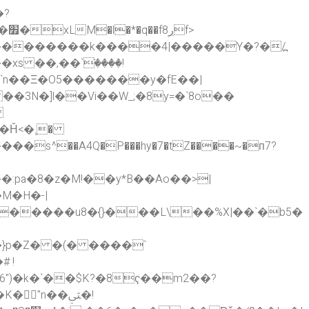
f>
��������k����4|�����Y�?�/߽
s ��,��`ٙ����!
a`n��Ξ�O5�������y�fE��|
pa�8�z�M!��y*B��Ao��>|
b��}p�Z� �(� ����`
 !
�6")�k�`��$K?�8ҁ��m2��?
�"n��ﱻ�!