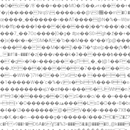
�O�o�'/8`���+��q�MO�/S��ޛ+x����+�7����I��V�)����h�.sҟ  �o��'V
'�y{��i���NrqS\,����u��@\3׫��m�O.����ի�_��y�"~l�L�'�o�<���o��po/
œ����_��ࠞ�����<��AT����@N�%�~W|w��Fڽ>^e�f�/��i���n ̭�/����_?�_#�Ew��Foހ�z�_��}wia���W\��>��
Ƕ�fflp����9��� �[�����)��*n���\�z�+Ү���Ȧ�{����ﾽ�<���޻bu�.
���7_��7Oo����[0�g� #pe��S0>gh�ެzַ��+�
�)x{��r�=� GM�A�"b�i�M�� �*��Y]p@�
<���\����M�I�]\��7ȋ�*qbe{p���լ%�Mx K
_:�#1�~���Y�z{���v���k�3������߿����k��d��k�|��gܜ� 7^�Qki�l�U}Ҭ�T���� d�oo🀚}�R��������T��
�`�g<�9�>���g���gT_�_�|@1��F �
��Jt���)�����7���� ��=b�=
�~�WW�`)7H�0��. xGz�� ����j �/�$L��Aypm�����>�jh
�1�����W��`c�%�v}x�biA���4�x
��.�������ңLY�ʛ#��+���6�JWh�n
#^r3�)����g��O)�zG�ж�o/� �.�=��
=n{+'�O�������ɹھ����Լs���=B�bo�e�9�K]�. �������oA�LF����F2xl>=2rƷ���
�4��\3�������@�5V��}�<����7X8�
ru�K,�s�n.~����
�g�ד�����/���ZC�Z�Z?
c�Ĥ <9��H�D6A�6ƔS�%3<���5�;�@����B_@k�