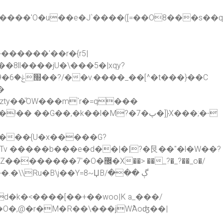
������'��r�{r5|
ll����jU�\���5�|xqy?
��C
�
v �����b���e�d��|�|?�߭⾉�� "�l�W��?
Ru�B\j��Y=8~ЏBڳ ���/
_�O�,@�r�M�R��\���јW߮Aoʤ��|