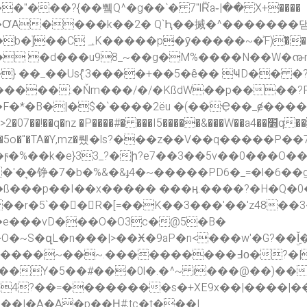
"���?{��쀜Q^�g��`� 7"lR̈́a֊|�� X+����
 �d���u98_~��g�M%����N��W�൹m
�} ��_��Us{̓.3����+��5�ȇ�� ҸD��
����:�Ňm���/�/�KßdW��p����?F
�F�*�B�|�$�`����2ëu �(��Ҿ��_ɇ���
���I5�����&���W��a4��׻q���I$mߊ]��oz������t���U�a신
ϝ�%��k�e}33_?�ի?e7��3��5v��0���O
铮�7�b�%&�&ɟ4�~�����PD6�_=�l�6��g�k
���p�� I��x����� ���ӊ.����?�H�Q�0
r�5`��󟚑�R�[=��K��3���'��'z48��3�
�e���vD���O�O3c�@5�B�
�~.����������߃ο�?�|�<{~<�~\�����?
�Y�5��#���0l�.�^~ i���@��)��
,4?��=��������s�+XE9x��|����|
�|�A�A�p��Η#;tc�t���|