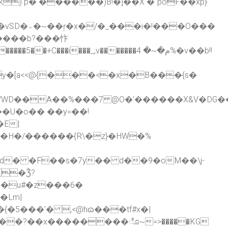
�O���
���b?���忭
���_,v�������م�~� 4%�v��b!!
y�[a<<@{���<�x�B���{s�
��/WD��A��%���7 @O�'������X&V�D
�E|
�H�/������{R\�z}�HW�%
<�dd� �F��s�7y�� d��9�oM��\j-
�Lm|
���?��x��������ೊ~=>�����KG