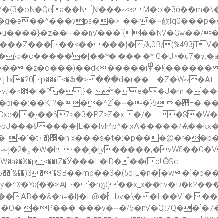
pa��>_��r�~欳Iq0���p��׿�xLM�l�*�q��f8ڔ
�u����}�z��!+��nV���`{��NV�Gw��/
Z�����<�����}�/ƛ,0B/(%493jTV��x
}o�c������[��*�'���.�* G�U>�u7�y,�
߾�!{������ ��3N�]l��Vi��W_;�8y=�`8o��
Ȟ<�.֛�
}6 �࡮=� �����s^��A4Q�P���hy�7�tZ����~�п7?
xe�֚�}��67>�3�PZ>Z�x' �/� �$�W�
�ƾ����]L��Ivh^p^�'xA�����/Ѩ��kx��:
�@�r��b�M�H�-|
�a��X�p<��tZ�Ӱ���L�!D���(d! ӪSc
6��[&��)3�`�SB��mo��3�(5q|L�n�[�w�]�
X�Ya{��>!A�̦�n@}��x_x��hv�D�k2���#
�����AB��&�n=�l}�H@�bv�\� �L��Vf� �
��O� �P��
�-���v�~�/6�nV�Ql:7Q��[�7�K