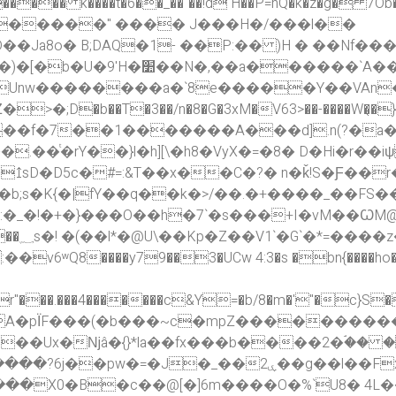
�_��"��!d H��P=hQ�k�z�g� 7Ob�m�S�׺_s^�i ��6�_�w�p��ǅ�/ʕ
�����" ���� J���H�/���l��
a8o� B;DAQ�1- ��P:�� )H � ��Nf����
N�,��a������`A���!
nw��������a�`8e�����Y��VAn�t~
�b��T�3��/n�8�G�3xM�V63>��-����W�̖�}�s��
��f�7��1�������A���d].n(?�a
ͭ�rY��}l�h][\�h8�VyX�=�8� D�Hi�r��iψ
�↥sD�D5c�#=:&T��x��C�?� n�ǩ!S�Ƒ��
��k�>/��.�+����_��FS���ͯJݱ<�ѧ�H��E5 �F5�����r�v}0�M
7:�_�!�+�}���O��h�7`�s���+I�vM��ꙌM@
0f%�+�
v6ʷQ8����y79��3�UCw 4:3�s �bn{����ho�
r"���.���4�������c&Y=�b/8�m�'"�c}S�
��Ux�ǋâ�{}*la��fx���b����2�ۘ�� �
�g��l��Fx���l5���h���)����m"j�[�<�