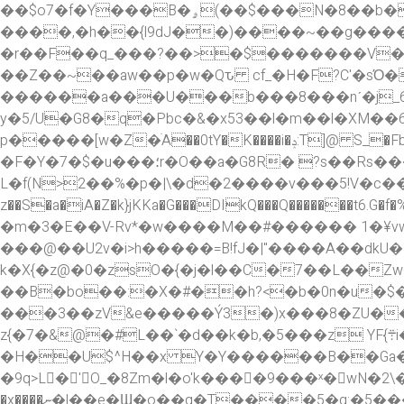
��$o7�f�Y���B�ۄ(��$���N�8��b�2��2��1�3����М�%���B��"�5�,C���-
����,�h��{l9dJ��)����~��g����W�E+@��y�>��:w`��s�ۄ�� � -��ܙk!�
�r��F��q_���?��>�$�������V�
������a���U���b���8���nˊ�j_6v�
y�5/U�G8�q�Pbc�&�x53��l�m��l�XM��6�!f8ف�s��E4��jY�3���T��5���W��~�G�
p�����[w�Z�ׄA��0tY�K����i�ݚ:T]@ S_�Fb��Ћ�-P�6��Ƶ<'�*��F����f�R�￫��� ��n9�3Đ={�x�G��՟�2T�1p:�}
�F�Y�7�$�u���؛r�O��a�G8R� ?s��Rs������wP'�l��y1��q��g���w�ը0˥S��^��s��C��ӳ���N��k|n�
L�f(N>2��%�p�|\�d�2����v���5!V�c��ҹ���p
z��S�a�iA�Z�k}jKKa�G���DIkQ���Q�������t6.G�f�%n1�Ml�R,���O�(�Rj�J����3�0
�m�3�E��V-Rv*�w����M��#������ 1�¥v
���@��U2v�i>h�����=B!fJ�|"����A��dkU
k�X{�z@�0�zsO�{�j�l��C�7��L��Zw��K
��B�bo��:�X�#��h?<�b�0n�u�$
���3��zV&e�����Ý3�)x���8�ZU��3h����]T�1%�E�
z{�7�&@�#L��`�d��k�b,�5���z YF{܊i�� �$� MP���1�Cg,��!
�H��U$^H��x Y�Y������B��Ga�F�LƵuS1RX i���j�Y
�9q>L� 'O_�8Zm�l�o'k����9���ˣ�wN�2\�
�x����ނ�l��e�Ϣ�o��q�T����5�g:�5���