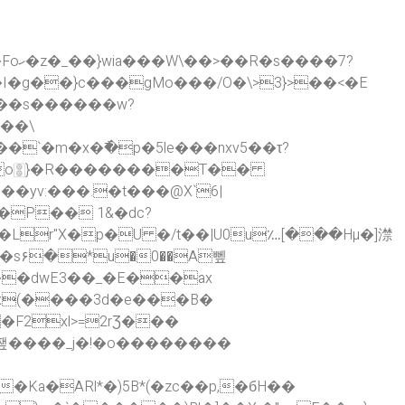
���s������w?
���\
R���`�m�x�߯�p�5le���nxv5��τ?
�yv:���.�t���@X`6|
P�� 1&�dc?
s۶�*u�0��A뼆
�dwE3��_�E��ax
fx(����3d�e���B�
�쨒����_j�!�o��������
'�͕�Ka�ARl*�)5B*(�zc��p,�бH��